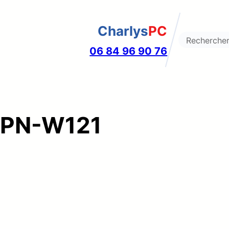
Charlys
PC
Search
06 84 96 90 76
TPN-W121