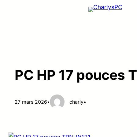
Aller
au
contenu
PC HP 17 pouces 
27 mars 2026
•
charly
•