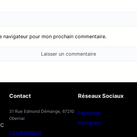
le navigateur pour mon prochain commentaire.
Contact
Réseaux Sociaux
31 Rue Edmond Démange, 67210
Facebook
Obernai
Instagram
PC
+33 684969076