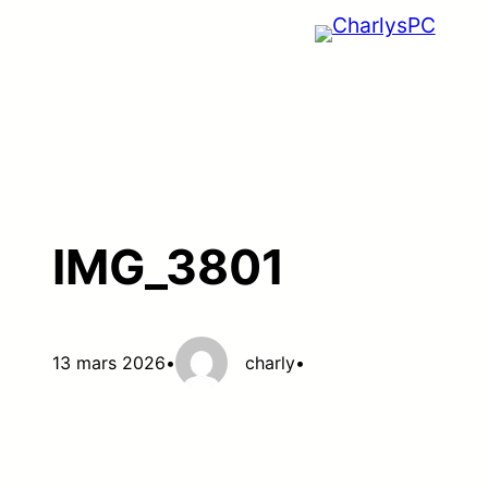
Aller
au
contenu
IMG_3801
13 mars 2026
•
charly
•