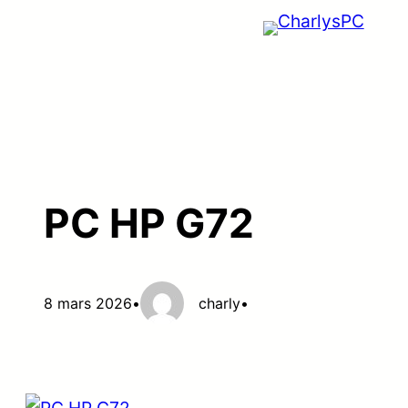
Aller
au
contenu
PC HP G72
8 mars 2026
•
charly
•