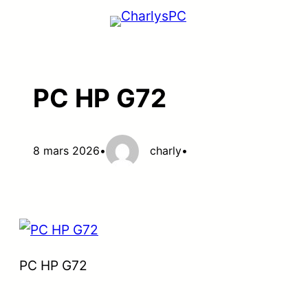
Aller
au
contenu
PC HP G72
8 mars 2026
•
charly
•
PC HP G72