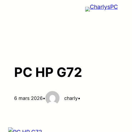
Aller
au
contenu
PC HP G72
6 mars 2026
•
charly
•