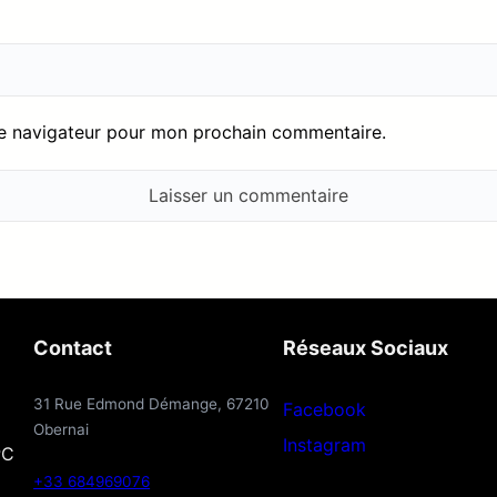
le navigateur pour mon prochain commentaire.
Contact
Réseaux Sociaux
31 Rue Edmond Démange, 67210
Facebook
Obernai
Instagram
PC
+33 684969076