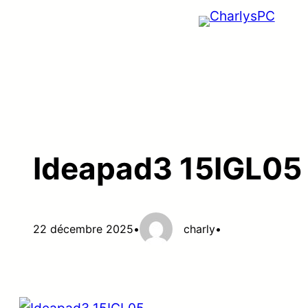
Aller
au
contenu
Ideapad3 15IGL05
22 décembre 2025
•
charly
•