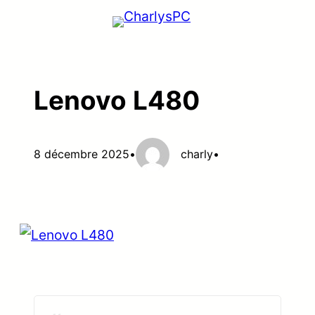
Aller
au
contenu
Lenovo L480
8 décembre 2025
•
charly
•