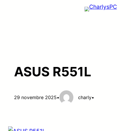
Aller
au
contenu
ASUS R551L
29 novembre 2025
•
charly
•