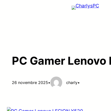
Aller
au
contenu
PC Gamer Lenovo
26 novembre 2025
•
charly
•