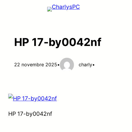
Aller
au
contenu
HP 17-by0042nf
22 novembre 2025
•
charly
•
HP 17-by0042nf