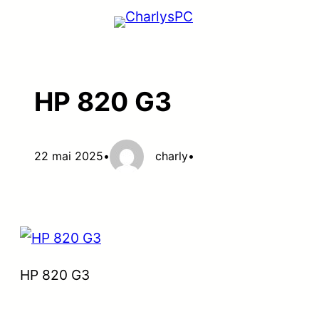
Aller
au
contenu
HP 820 G3
22 mai 2025
•
charly
•
HP 820 G3