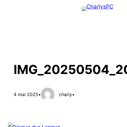
Aller
au
contenu
IMG_20250504_2
4 mai 2025
•
charly
•