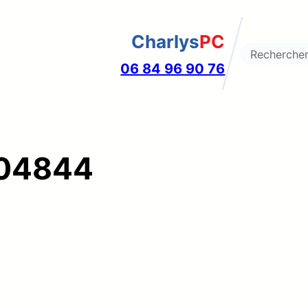
Charlys
PC
Search
06 84 96 90 76
04844