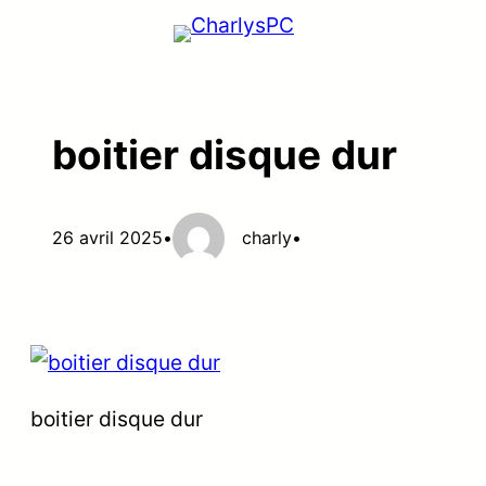
Aller
au
contenu
boitier disque dur
26 avril 2025
•
charly
•
boitier disque dur