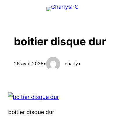
Aller
au
contenu
boitier disque dur
26 avril 2025
•
charly
•
boitier disque dur