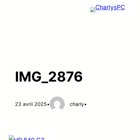
Aller
au
contenu
IMG_2876
23 avril 2025
•
charly
•