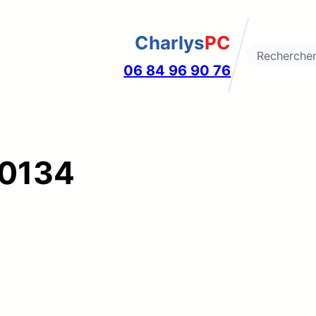
Charlys
PC
Search
06 84 96 90 76
0134