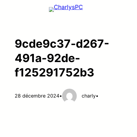
Aller
au
contenu
9cde9c37-d267-
491a-92de-
f125291752b3
28 décembre 2024
•
charly
•