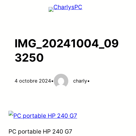
Aller
au
contenu
IMG_20241004_09
3250
4 octobre 2024
•
charly
•
PC portable HP 240 G7