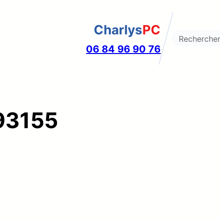
Charlys
PC
Search
06 84 96 90 76
93155