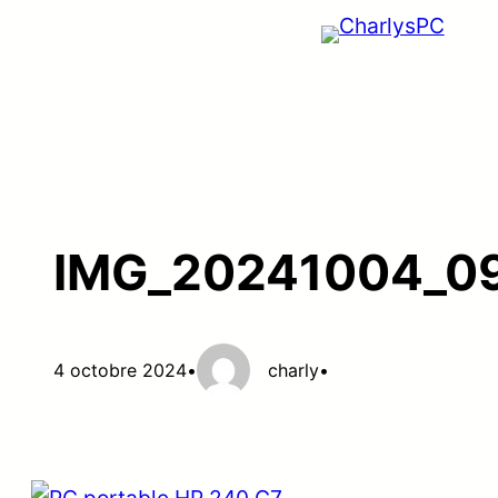
Aller
au
contenu
IMG_20241004_0
4 octobre 2024
•
charly
•