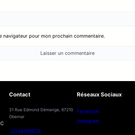
le navigateur pour mon prochain commentaire.
Contact
Réseaux Sociaux
31 Rue Edmond Démange, 67210
Facebook
Obernai
Instagram
PC
+33 684969076