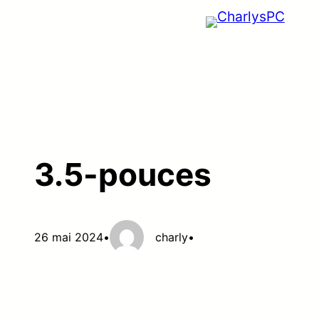
Aller
au
contenu
3.5-pouces
26 mai 2024
•
charly
•