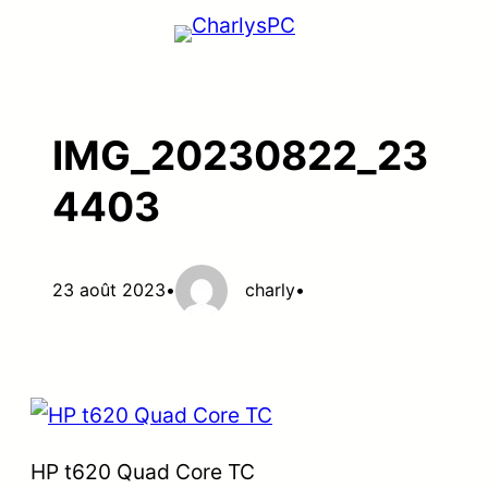
Aller
au
contenu
IMG_20230822_23
4403
23 août 2023
•
charly
•
HP t620 Quad Core TC