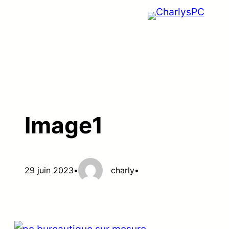
Aller
au
contenu
Image1
29 juin 2023
•
charly
•