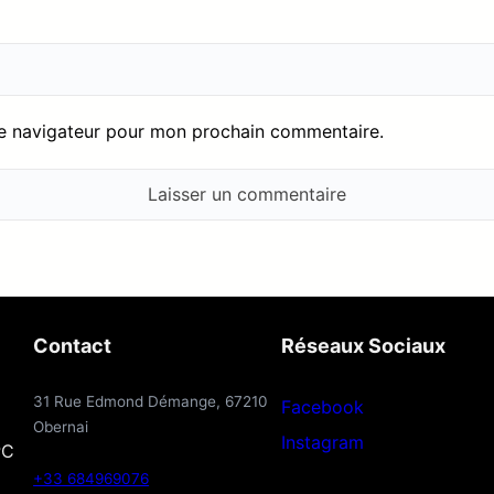
le navigateur pour mon prochain commentaire.
Contact
Réseaux Sociaux
31 Rue Edmond Démange, 67210
Facebook
Obernai
Instagram
PC
+33 684969076