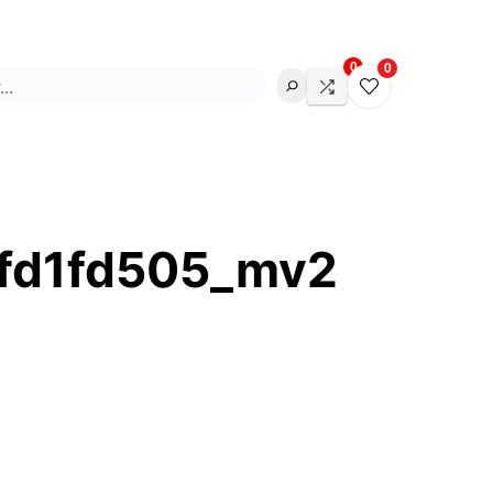
0
0
fd1fd505_mv2