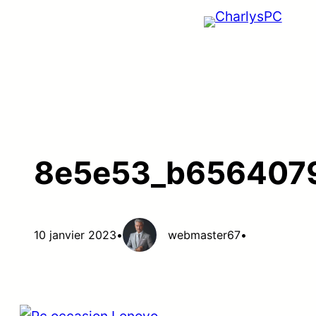
Aller
au
contenu
8e5e53_b656407
10 janvier 2023
•
webmaster67
•