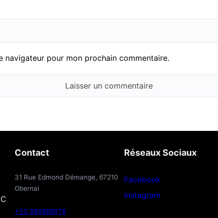
le navigateur pour mon prochain commentaire.
Contact
Réseaux Sociaux
31 Rue Edmond Démange, 67210
Facebook
Obernai
Instagram
PC
+33 684969076