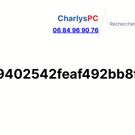
Charlys
PC
Search
06 84 96 90 76
9402542feaf492bb8