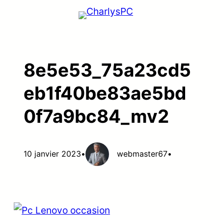
Aller
au
contenu
8e5e53_75a23cd5
eb1f40be83ae5bd
0f7a9bc84_mv2
10 janvier 2023
•
webmaster67
•