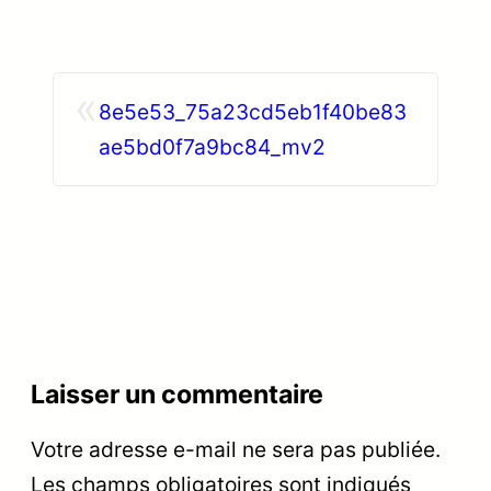
«
8e5e53_75a23cd5eb1f40be83
ae5bd0f7a9bc84_mv2
Laisser un commentaire
Votre adresse e-mail ne sera pas publiée.
Les champs obligatoires sont indiqués