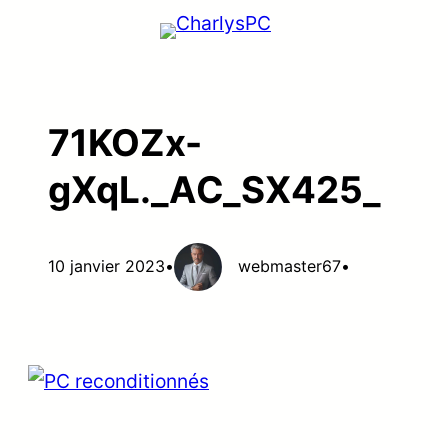
Aller
au
contenu
71KOZx-
gXqL._AC_SX425_
10 janvier 2023
•
webmaster67
•