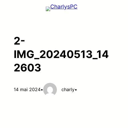
Aller
au
contenu
2-
IMG_20240513_14
2603
14 mai 2024
•
charly
•