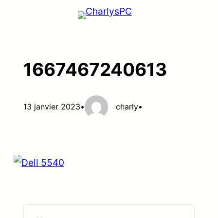
Aller
au
contenu
1667467240613
13 janvier 2023
•
charly
•