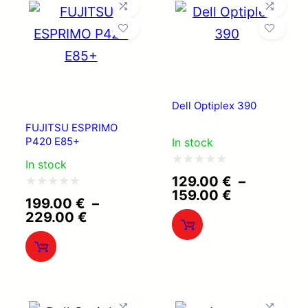
Dell Optiplex 390
FUJITSU ESPRIMO
P420 E85+
In stock
In stock
Note
129.00
€
–
Plage
159.00
€
0
Note
199.00
€
–
de
Plage
229.00
€
sur
0
prix :
de
129.00 €
5
sur
prix :
à
199.00 €
5
159.00 €
à
229.00 €