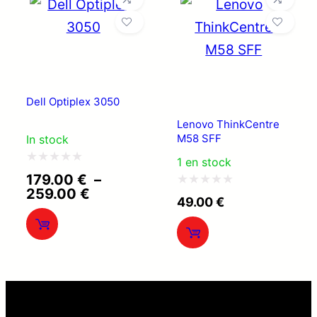
Dell Optiplex 3050
Lenovo ThinkCentre
M58 SFF
In stock
1 en stock
Note
179.00
€
–
Plage
259.00
€
0
Note
49.00
€
de
sur
0
prix :
179.00 €
5
sur
à
5
259.00 €