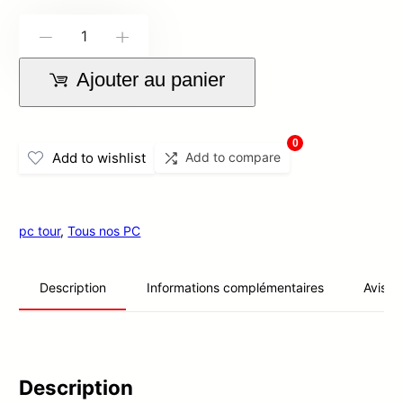
quantité
-
+
de
Ajouter au panier
PC
AMD
FX
0
Add to wishlist
Add to compare
pc tour
,
Tous nos PC
Informations complémentaires
Avis (0
Description
Description