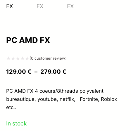
PC AMD FX
(
0
customer review)
Note
Plage
129.00
€
–
279.00
€
0
de
sur
prix :
PC AMD FX 4 coeurs/8threads polyvalent
5
bureautique, youtube, netflix, Fortnite, Roblox
129.00 €
etc..
à
279.00 €
In stock