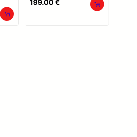
199.00
€
0
sur
5