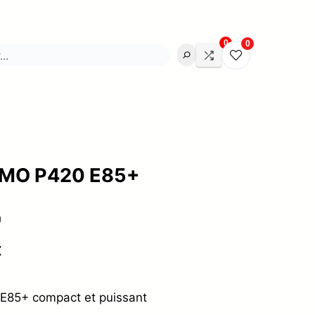
0
0
IMO P420 E85+
)
Plage
€
de
prix :
85+ compact et puissant