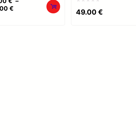
.00
€
–
Plage
Note
.00
€
49.00
€
de
0
prix :
sur
179.00 €
5
à
259.00 €