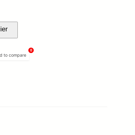
ier
0
d to compare