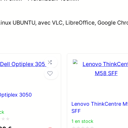
 Linux UBUNTU, avec VLC, LibreOffice, Google Chr
Optiplex 3050
Lenovo ThinkCentre M
SFF
ck
1 en stock