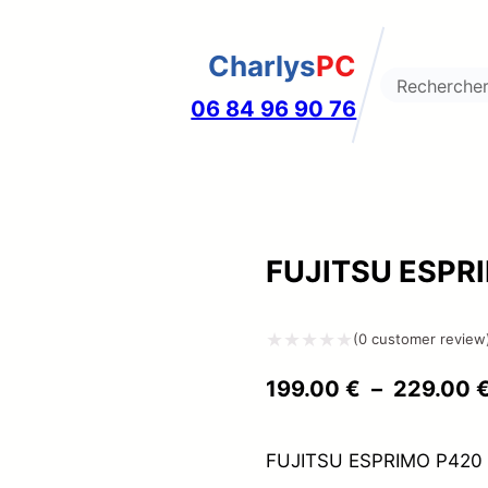
Charlys
PC
Search
06 84 96 90 76
FUJITSU ESPR
(
0
customer review
Note
199.00
€
–
229.00
0
sur
FUJITSU ESPRIMO P420 E
5