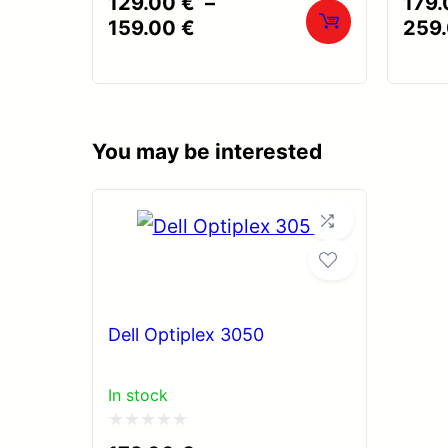
129.00
€
–
179
0
0
Plage
159.00
€
259
de
sur
sur
prix :
5
5
129.00 €
à
You may be interested
159.00 €
Dell Optiplex 3050
In stock
Note