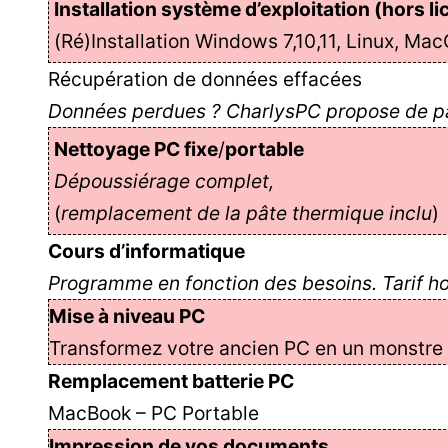
Installation système d’exploitation (hors l
(Ré)Installation Windows 7,10,11, Linux, Ma
Récupération de données effacées
Données perdues ? CharlysPC propose de par
Nettoyage PC fixe
/
portable
Dépoussiérage complet,
(
remplacement de la pâte thermique
inclu
)
Cours d’informatique
Programme en fonction des besoins. Tarif ho
Mise à niveau PC
Transformez votre ancien PC en un monstre
Remplacement batterie PC
MacBook – PC Portable
Impression de vos documents