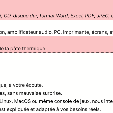
B, CD, disque dur, format Word, Excel, PDF, JPEG, e
n, amplificateur audio, PC, imprimante, écrans, e
e la pâte thermique
que, à votre écoute.
bles, sans mauvaise surprise.
Linux, MacOS ou même console de jeux, nous int
est expliquée et adaptée à vos besoins réels.