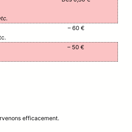
tc.
– 60 €
tc.
– 50 €
ervenons efficacement.