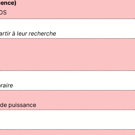
icence)
cOS
tir à leur recherche
raire
 de puissance