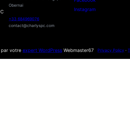
Facebook
Obernai
Instagram
PC
+33 684969076
contact@charlyspc.com
é par votre
expert WordPress
Webmaster67
Privacy Policy
·
T