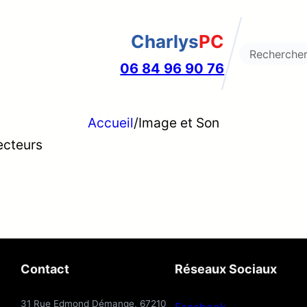
Charlys
PC
Search
06 84 96 90 76
Accueil
/
Image et Son
ecteurs
Contact
Réseaux Sociaux
31 Rue Edmond Démange, 67210