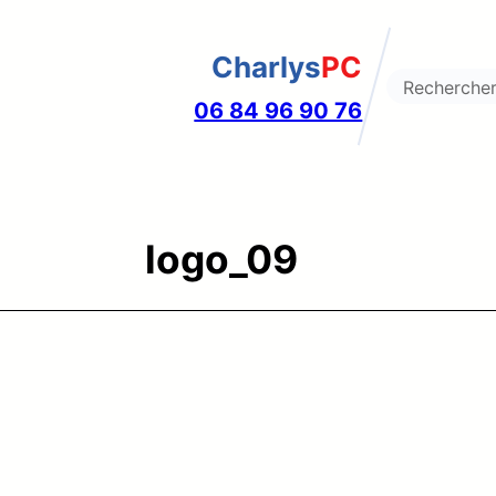
Charlys
PC
Search
06 84 96 90 76
logo_09