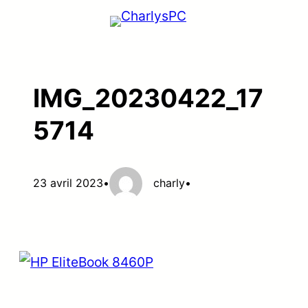
Aller
au
contenu
IMG_20230422_17
5714
23 avril 2023
•
charly
•